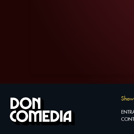
Show
ENTR
CONT